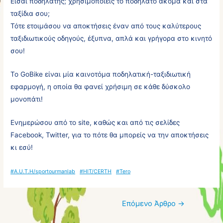
Είσαι ποδηλάτης; χρησιμοποιείς το ποδήλατο ακόμα και στα
ταξίδια σου;
Τότε ετοιμάσου να αποκτήσεις έναν από τους καλύτερους
ταξιδιωτικούς οδηγούς, έξυπνα, απλά και γρήγορα στο κινητό
σου!
Το GoBike είναι μία καινοτόμα ποδηλατική-ταξιδιωτική
εφαρμογή, η οποία θα φανεί χρήσιμη σε κάθε δύσκολο
μονοπάτι!
Ενημερώσου από το site, καθώς και από τις σελίδες
Facebook, Twitter, για το πότε θα μπορείς να την αποκτήσεις
κι εσύ!
#A.U.T.H/sportourmanlab
#HIT/CERTH
#Tero
Πλοήγηση
Επόμενο Άρθρο
→
άρθρων