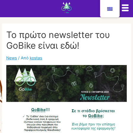
Μετάβαση
στο
Το πρώτο newsletter του
περιεχόμενο
GoBike είναι εδώ!
News
/ Από
kostas