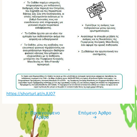
https://shorturl.at/nJU07
←
Προηγούμενο
Επόμενο Άρθρο
Πλοήγηση
Άρθρο
→
άρθρων