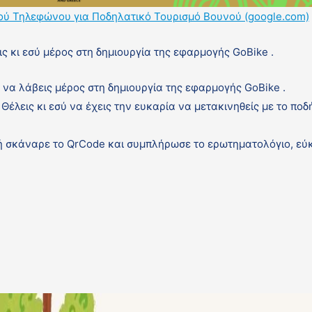
ύ Τηλεφώνου για Ποδηλατικό Τουρισμό Βουνού (google.com)
ις κι εσύ μέρος στη δημιουργία της εφαρμογής GoBike .
ύ να λάβεις μέρος στη δημιουργία της εφαρμογής GoBike .
Θέλεις κι εσύ να έχεις την ευκαρία να μετακινηθείς με το πο
 σκάναρε το QrCode και συμπλήρωσε το ερωτηματολόγιο, εύκ