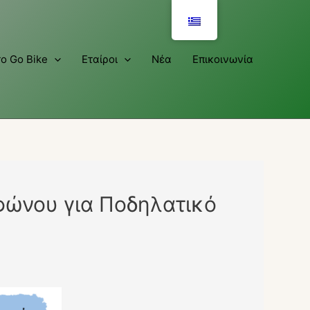
το Gο Bike
Εταίροι
Νέα
Επικοινωνία
φώνου για Ποδηλατικό