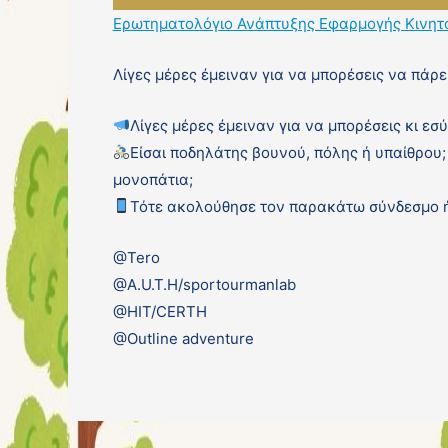
Ερωτηματολόγιο Ανάπτυξης Εφαρμογής Κινητο
Λίγες μέρες έμειναν για να μπορέσεις να πάρε
Λίγες μέρες έμειναν για να μπορέσεις κι εσ
Είσαι ποδηλάτης βουνού, πόλης ή υπαίθρου; 
μονοπάτια;
Τότε ακολούθησε τον παρακάτω σύνδεσμο ή
@Tero
@A.U.T.H/sportourmanlab
@HIT/CERTH
@Outline adventure