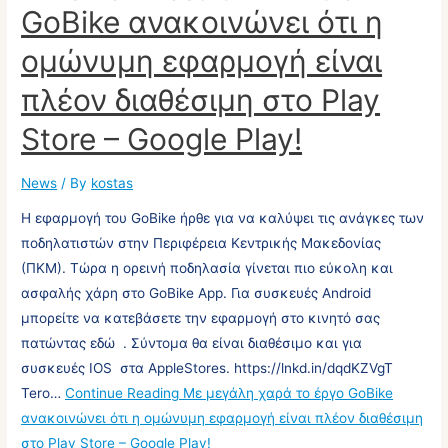
GoBike ανακοινώνει ότι η
ομώνυμη εφαρμογή είναι
πλέον διαθέσιμη στο Play
Store – Google Play!
News
/ By
kostas
Η εφαρμογή του GoBike ήρθε για να καλύψει τις ανάγκες των
ποδηλατιστών στην Περιφέρεια Κεντρικής Μακεδονίας
(ΠΚΜ). Τώρα η ορεινή ποδηλασία γίνεται πιο εύκολη και
ασφαλής χάρη στο GoBike App. Για συσκευές Android
μπορείτε να κατεβάσετε την εφαρμογή στο κινητό σας
πατώντας εδώ . Σύντομα θα είναι διαθέσιμο και για
συσκευές IOS στα AppleStores. https://lnkd.in/dqdKZVgT
Tero…
Continue Reading
Με μεγάλη χαρά το έργο GoBike
ανακοινώνει ότι η ομώνυμη εφαρμογή είναι πλέον διαθέσιμη
στο Play Store – Google Play!